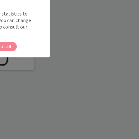
 statistics to
 You can change
o consult our
pt all