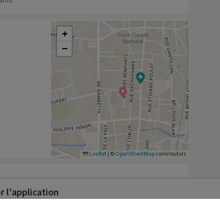
rifs.
+
−
Leaflet
|
©
OpenStreetMap
contributors
 l'application
xerce aujourd'hui dans le cabinet Boiron en 
 BOISSON et Etienne JUGNET. Nous exerçons 
usculosquelettique et notamment du sportif. Nous 