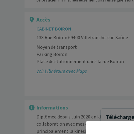
Le praticien n’a malheureusement pas renseigné ses ta
Accès
CABINET BOIRON
138 Rue Boiron 69400 Villefranche-sur-Saône
Moyen de transport
Parking Boiron 

Place de stationnement dans la rue Boiron 
Voir l’itinéraire avec Maps
Informations
Télécharger
Diplômée depuis Juin 2020 en kinésithérapie, j'e
collaboration avec mes deux collègues : Julien
principalement la kinésithérapie du système m