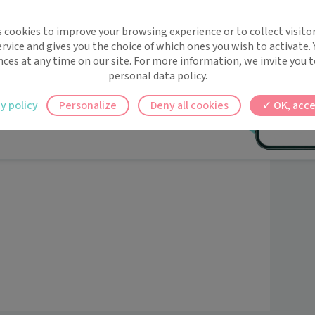
 soins les plus qualitatifs, personnalisés et 
implifie la santé, même en
s cookies to improve your browsing experience or to collect visitor
t !
rvice and gives you the choice of which ones you wish to activate.
 rappels automatiques pour ne plus rien
nces at any time on our site. For more information, we invite you t
ique de Louvain la Neuve (BELGIQUE)
(2020)
personal data policy.
nnelle du pied
(2022)
ilement à tous vos documents et rendez-
2023)
y policy
Personalize
Deny all cookies
OK, acce
ez en un clic, où que vous soyez.
pro
(2024)
r (LCA) - Santé Formapro
(2025)