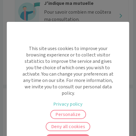
J'indique ma mutuelle
Pour savoir combien me coûtera
ma consultation.
Pour être remboursé sur cette spécialité,
une prescription de votre médecin peut être
This site uses cookies to improve your
nécessaire,
plus d'infos
.
browsing experience or to collect visitor
statistics to improve the service and gives
you the choice of which ones you wish to
Tarifs
activate. You can change your preferences at
Le praticien n’a malheureusement pas renseigné ses tarifs.
any time on our site. For more information,
we invite you to consult our personal data
policy.
Informations
Privacy policy
En l'absence de disponibilité ou pour une demande de 
soin à domicile, merci de contacter directement le 
Personalize
cabinet par téléphone et de laisser un message vocal 
Deny all cookies
en n'oubliant pas d'indiquer distinctement votre nom, 
votre numéro de téléphone, votre motif de 