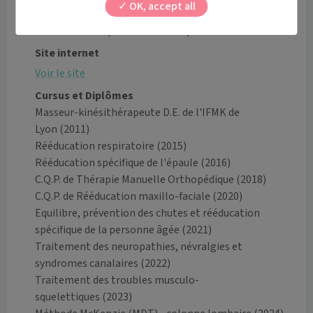
OK, accept all
consultation et vos disponibilités. Sans cela, l'équipe 
sera dans l'incapacité de vous répondre. Merci.
Site internet
Voir le site
Cursus et Diplômes
Masseur-kinésithérapeute D.E. de l'IFMK de
Lyon
(2011)
Rééducation respiratoire
(2015)
Rééducation spécifique de l'épaule
(2016)
C.Q.P. de Thérapie Manuelle Orthopédique
(2018)
C.Q.P. de Rééducation maxillo-faciale
(2020)
Equilibre, prévention des chutes et rééducation
spécifique de la personne âgée
(2021)
Traitement des neuropathies, névralgies et
syndromes canalaires
(2022)
Traitement des troubles musculo-
squelettiques
(2023)