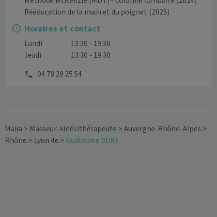
Méthode McKenzie (MDT) - colonne lombaire
(2024)
Rééducation de la main et du poignet
(2025)
Horaires et contact
Lundi
13:30 - 19:30
Jeudi
13:30 - 19:30
04 78 29 25 54
Maiia
>
Masseur-kinésithérapeute
>
Auvergne-Rhône-Alpes
>
Rhône
>
Lyon 4e
>
Guillaume DURY