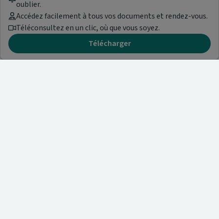
oublier.
Accédez facilement à tous vos documents et rendez-vous.
Téléconsultez en un clic, où que vous soyez.
Télécharger
Besoin d'aide ?
Visitez notre centre de support ou contactez-nous !
Aide & Contact
Trouvez un spécialiste
Nos articles et informations