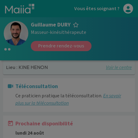
Aller au contenu principal
Vous êtes soignant ?
Guillaume DURY
Masseur-kinésithérapeute
Prendre rendez-vous
Voir le centre
Lieu :
KINE HENON
Téléconsultation
Ce praticien pratique la téléconsultation.
En savoir
plus sur la téléconsultation
Prochaine disponibilité
lundi 24 août