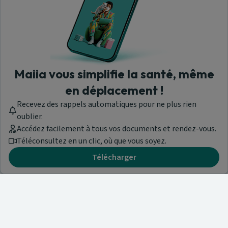
Maiia vous simplifie la santé, même
en déplacement !
Recevez des rappels automatiques pour ne plus rien
oublier.
Accédez facilement à tous vos documents et rendez-vous.
Téléconsultez en un clic, où que vous soyez.
Télécharger
Besoin d'aide ?
Visitez notre centre de support ou contactez-nous !