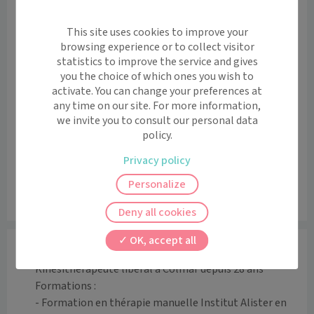
Accès pour personnes à mobilité réduite: oui
Ascenseur: oui
This site uses cookies to improve your
browsing experience or to collect visitor
Voir l’itinéraire avec Maps
statistics to improve the service and gives
you the choice of which ones you wish to
+
activate. You can change your preferences at
any time on our site. For more information,
−
we invite you to consult our personal data
policy.
Privacy policy
Personalize
Leaflet
|
©
OpenStreetMap
contributors
Deny all cookies
OK, accept all
Informations
Kinésithérapeute libéral à Colmar depuis 28 ans

Formations :

- Formation en thérapie manuelle Institut Alister en 