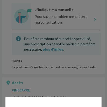
J'indique ma mutuelle
Pour savoir combien me coûtera
ma consultation.
Pour être remboursé sur cette spécialité,
une prescription de votre médecin peut être
nécessaire,
plus d'infos
.
Tarifs
Le praticien n’a malheureusement pas renseigné ses tarifs.
Accès
KINECARRE
160a Rue du Ladhof 68000 Colmar
Informations pratiques