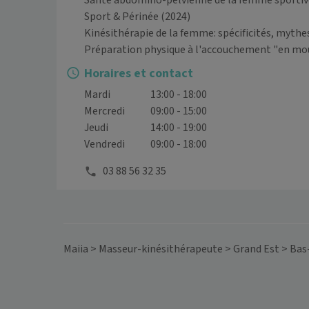
Santé abdomino-pelvienne de la femme sportive,
Sport & Périnée
(2024)
Kinésithérapie de la femme: spécificités, mythes
Préparation physique à l'accouchement "en m
Horaires et contact
Mardi
13:00 - 18:00
Mercredi
09:00 - 15:00
Jeudi
14:00 - 19:00
Vendredi
09:00 - 18:00
03 88 56 32 35
Maiia
>
Masseur-kinésithérapeute
>
Grand Est
>
Bas