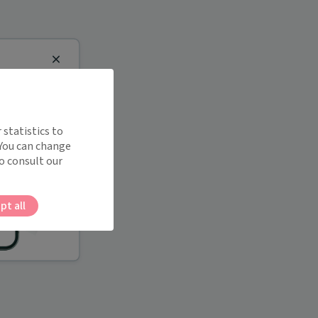
Close
 statistics to
 You can change
o consult our
pt all