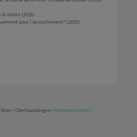
 la course au féminin: Clinique du coureur
(2023)
 & réalité
(2025)
ouvement pour l'accouchement"
(2025)
-Rhin
>
Oberhausbergen
>
Mathilda KUENTZ