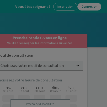
Vous êtes soignant ?
Inscription
Connexion
Prendre rendez-vous en ligne
Veuillez renseigner les informations suivantes
otif de consultation
Choisissez votre motif de consultation
hoisissez votre heure de consultation
jeu.
ven.
sam.
dim.
lun.
06 août
07 août
08 août
09 août
10 août
Prochaine disponibilité