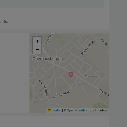
rifs.
+
−
Leaflet
|
©
OpenStreetMap
contributors