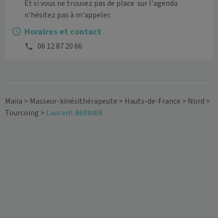
Et si vous ne trouvez pas de place  sur l'agenda 
n'hésitez pas à m'appeler.
Horaires et contact
06 12 87 20 66
Maiia
>
Masseur-kinésithérapeute
>
Hauts-de-France
>
Nord
>
Tourcoing
>
Laurent BERNIER