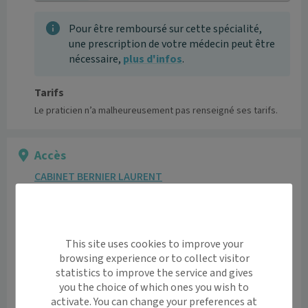
Pour être remboursé sur cette spécialité,
une prescription de votre médecin peut être
nécessaire,
plus d'infos
.
Tarifs
Le praticien n’a malheureusement pas renseigné ses tarifs.
Accès
CABINET BERNIER LAURENT
42 Rue des Anges 59200 Tourcoing
Voir l’itinéraire avec Maps
This site uses cookies to improve your
browsing experience or to collect visitor
+
statistics to improve the service and gives
−
you the choice of which ones you wish to
activate. You can change your preferences at