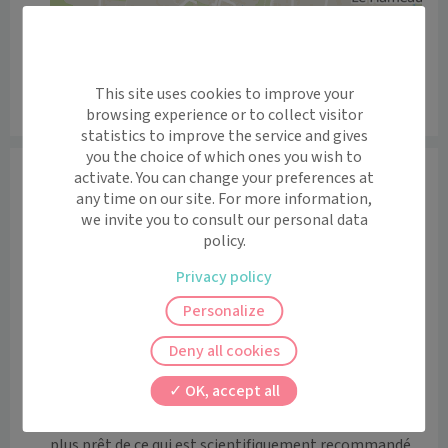
This site uses cookies to improve your
Leaflet
|
©
OpenStreetMap
contributors
browsing experience or to collect visitor
statistics to improve the service and gives
you the choice of which ones you wish to
Informations
activate. You can change your preferences at
any time on our site. For more information,
J'ai un Master en Kinésithérapie obtenue en 2021 à 
we invite you to consult our personal data
l'Université Catholique de Louvain-la-Neuve en 
policy.
Belgique. 

Privacy policy
Je prend en charge tout type de patients à partir de 
Personalize
6/7 ans, que vous soyez sédentaires aux sportifs de 
tout niveau. 

Deny all cookies
Cependant, je ne suis pas spécialisée en maxillo-facial, 
OK, accept all
en périnéologie, ni en vestibulaire. 

J'effectue régulièrement des formations pour être au 
plus prêt de ce qui est scientifiquement recommandé, 