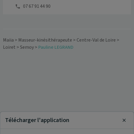
07 67 91 44 90
Maiia
>
Masseur-kinésithérapeute
>
Centre-Val de Loire
>
Loiret
>
Semoy
>
Pauline LEGRAND
Télécharger l'application
Clos