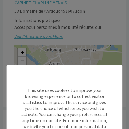
CABINET CHARLINE MENAIS
53 Domaine de l’Ardoux 45160 Ardon
Informations pratiques
Accès pour personnes à mobilité réduite: oui
Voir l’itinéraire avec Maps
+
−
This site uses cookies to improve your
browsing experience or to collect visitor
Leaflet
|
©
OpenStreetMap
contributors
statistics to improve the service and gives
you the choice of which ones you wish to
activate. You can change your preferences at
Informations
any time on our site. For more information,
we invite you to consult our personal data
Rééducation pédiatrique 0-18 ans : asymétrie 