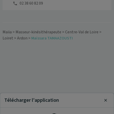
02 38 60 82 09
Maiia
>
Masseur-kinésithérapeute
>
Centre-Val de Loire
>
Loiret
>
Ardon
>
Maïssara TAMAAZOUSTI
Télécharger l'application
Clos