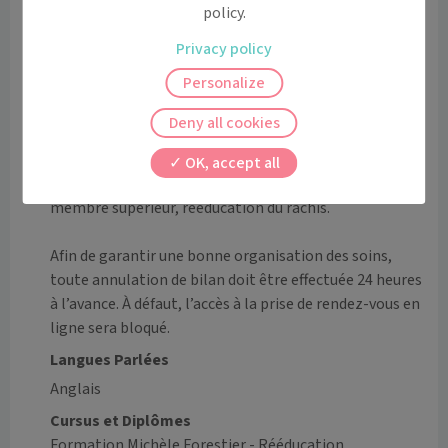
policy.
posturale, retard neuro-moteur, troubles de la sphère 
oro-myo-faciale du nourrisson (hors troubles vésico-
Privacy policy
sphinctériens et oralité enfant)

Personalize
Accompagnement périnatalité : rééducation des 
douleurs de la femme enceinte, préparation physique 
Deny all cookies
à l'accouchement, thérapie manuelle, rééducation en 
post partum (hors rééducation périnéale)

OK, accept all
Rééducation du membre inférieur, rééducation du 
membre supérieur, rééducation du rachis.

Afin de garantir une bonne organisation des soins, 
toute annulation de bilan doit être effectuée 24 heures 
à l’avance. À défaut, l’accès à la prise de rendez-vous en 
ligne sera bloqué. 
Langues Parlées
Anglais
Cursus et Diplômes
Formation Michèle Forestier - Rééducation