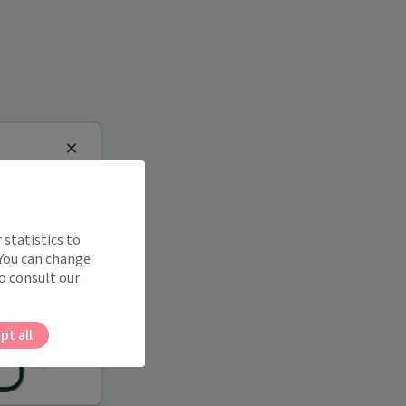
Close
 statistics to
 You can change
o consult our
pt all