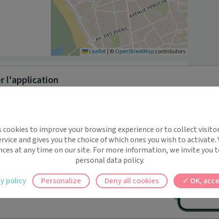
Leaflet
|
©
OpenStreetMap
contributors
 l'application
n 2014

, cancer du sein, neuro-dynamique, épaule, 
implifie la santé, même en
s cookies to improve your browsing experience or to collect visitor
t !
rvice and gives you the choice of which ones you wish to activate.
 rappels automatiques pour ne plus rien
nces at any time on our site. For more information, we invite you t
personal data policy.
ilement à tous vos documents et rendez-
y policy
Personalize
Deny all cookies
OK, acce
ez en un clic, où que vous soyez.