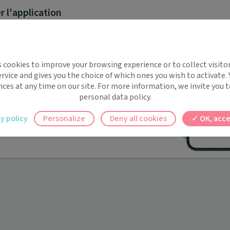
 l'application
implifie la santé, même en
s cookies to improve your browsing experience or to collect visitor
t !
rvice and gives you the choice of which ones you wish to activate.
Leaflet
|
©
OpenStreetMap
contributors
 rappels automatiques pour ne plus rien
nces at any time on our site. For more information, we invite you t
personal data policy.
ilement à tous vos documents et rendez-
y policy
Personalize
Deny all cookies
OK, acce
ine
>
Gironde
>
Toulenne
>
Amélie AURIVEL-BONNIER
ez en un clic, où que vous soyez.