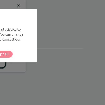
Close
 statistics to
 You can change
o consult our
pt all