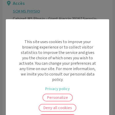
Accès
SCM MS PHYSIO
Cabinet MS Physio - Giant Ajaccio 20167 Sarrola-
Carcopino
Informations pratiques
Accès pour personnes à mobilité réduite: oui
This site uses cookies to improve your
Ascenseur: oui
browsing experience or to collect visitor
Etage: 2ème étage
statistics to improve the service and gives
you the choice of which ones you wish to
Voir l’itinéraire avec Maps
activate. You can change your preferences at
any time on our site. For more information,
+
we invite you to consult our personal data
policy.
−
Privacy policy
Personalize
Deny all cookies