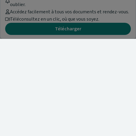
oublier.
Accédez facilement à tous vos documents et rendez-vous.
Téléconsultez en un clic, où que vous soyez.
Télécharger
Besoin d'aide ?
Visitez notre centre de support ou contactez-nous !
Aide & Contact
Trouvez un spécialiste
Nos articles et informations