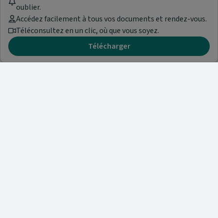
oublier.
Accédez facilement à tous vos documents et rendez-vous.
Téléconsultez en un clic, où que vous soyez.
Télécharger
Besoin d'aide ?
Visitez notre centre de support ou contactez-nous !
Aide & Contact
Trouvez un spécialiste
Nos articles et informations