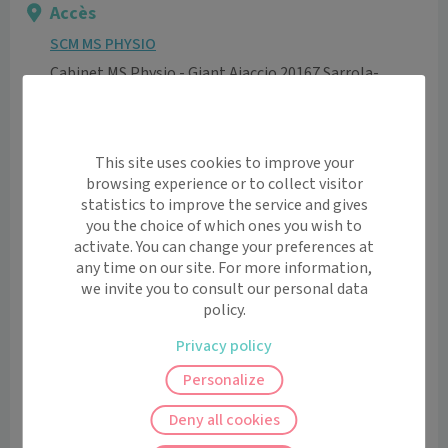
Accès
SCM MS PHYSIO
Cabinet MS Physio - Giant Ajaccio 20167 Sarrola-
Carcopino
Informations pratiques
Accès pour personnes à mobilité réduite: oui
This site uses cookies to improve your
Ascenseur: oui
browsing experience or to collect visitor
Etage: 2ème étage
statistics to improve the service and gives
you the choice of which ones you wish to
Voir l’itinéraire avec Maps
activate. You can change your preferences at
any time on our site. For more information,
+
we invite you to consult our personal data
policy.
−
Privacy policy
Personalize
Deny all cookies