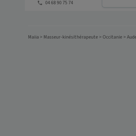
04 68 90 75 74
Maiia
>
Masseur-kinésithérapeute
>
Occitanie
>
Aud