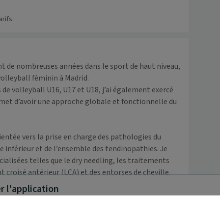
rifs.
nt de nombreuses années dans le sport de haut niveau, 
lleyball féminin à Madrid. 

e volleyball U16, U17 et U18, j’ai également exercé 
met d’avoir une approche globale et fonctionnelle du 
entée vers la prise en charge des pathologies du 
 inférieur et de l’ensemble des tendinopathies. Je 
alisées telles que le dry needling, les traitements 
 croisé antérieur (LCA) et des entorses de cheville.

 l'application
sans ordonnance), je propose un accompagnement 
s soins adaptés et un objectif de reprise optimale de 