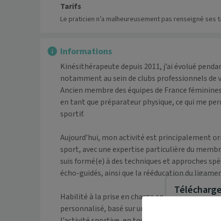
Tarifs
Le praticien n’a malheureusement pas renseigné ses ta
Informations
Kinésithérapeute depuis 2011, j’ai évolué penda
notamment au sein de clubs professionnels de vo
Ancien membre des équipes de France féminines d
en tant que préparateur physique, ce qui me per
sportif.

Aujourd’hui, mon activité est principalement ori
sport, avec une expertise particulière du membre
suis formé(e) à des techniques et approches spéci
écho-guidés, ainsi que la rééducation du ligament
Télécharger
Habilité à la prise en charge en accès direct (
personnalisé, basé sur une évaluation précise, de
l’activité sportive, en toute sécurité.