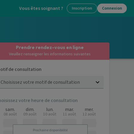
Vous êtes soignant ?
Inscription
Connexion
Prendre rendez-vous en ligne
Veuillez renseigner les informations suivantes
otif de consultation
Choisissez votre motif de consultation
hoisissez votre heure de consultation
sam.
dim.
lun.
mar.
mer.
08 août
09 août
10 août
11 août
12 août
Prochaine disponibilité