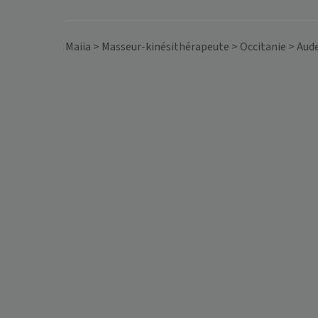
Maiia
>
Masseur-kinésithérapeute
>
Occitanie
>
Aud