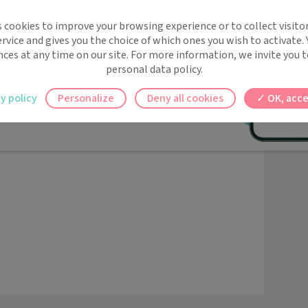
implifie la santé, même en
s cookies to improve your browsing experience or to collect visitor
t !
rvice and gives you the choice of which ones you wish to activate.
 rappels automatiques pour ne plus rien
nces at any time on our site. For more information, we invite you t
personal data policy.
ilement à tous vos documents et rendez-
y policy
Personalize
Deny all cookies
OK, acce
ez en un clic, où que vous soyez.