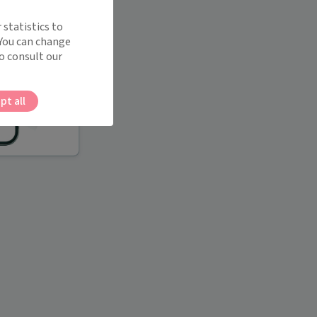
 statistics to
 You can change
o consult our
pt all