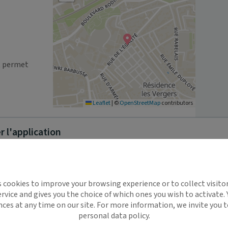
t permet 
Leaflet
|
©
OpenStreetMap
contributors
 l'application
implifie la santé, même en
s cookies to improve your browsing experience or to collect visitor
t !
rvice and gives you the choice of which ones you wish to activate.
 rappels automatiques pour ne plus rien
nces at any time on our site. For more information, we invite you t
personal data policy.
ilement à tous vos documents et rendez-