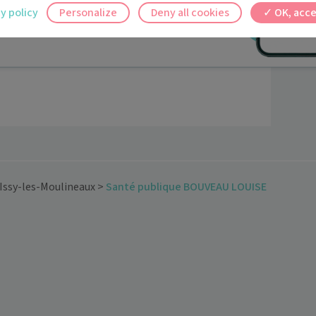
y policy
Personalize
Deny all cookies
OK, acce
ez en un clic, où que vous soyez.
Issy-les-Moulineaux
>
Santé publique BOUVEAU LOUISE