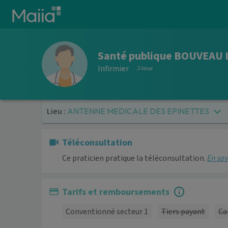
Aller au contenu principal
Santé publique BOUVEAU 
Infirmier
3 lieux
Lieu :
ANTENNE MEDICALE DES EPINETTES
Téléconsultation
Ce praticien pratique la téléconsultation.
En sav
Tarifs et remboursements
Conventionné secteur 1
Tiers payant
Ca