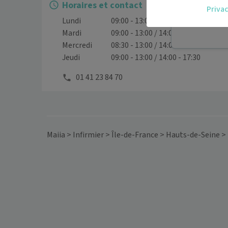
Horaires et contact
Privac
vous.
Lundi
09:00 - 13:00 / 14:00 - 17:30
Téléconsult
Mardi
09:00 - 13:00 / 14:00 - 17:30
Mercredi
08:30 - 13:00 / 14:00 - 19:00
Jeudi
09:00 - 13:00 / 14:00 - 17:30
01 41 23 84 70
Maiia
>
Infirmier
>
Île-de-France
>
Hauts-de-Seine
>