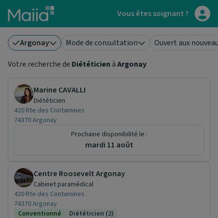
Aller au contenu principal
Vous êtes soignant ?
Argonay
Mode de consultation
Ouvert aux nouveau
Votre recherche de
Diététicien
à
Argonay
Marine CAVALLI
Diététicien
420 Rte des Contamines
74370 Argonay
Prochaine disponibilité le :
mardi 11 août
Centre Roosevelt Argonay
Cabinet paramédical
420 Rte des Contamines
74370 Argonay
Conventionné
Diététicien (2)