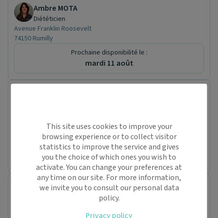
Ambre MOTA
Diététicien
Avenue Franklin Roosevelt
74150 Rumilly
Prochaine disponibilité le :
mardi 11 août
Centre Roosevelt Rumilly
Cabinet paramédical
Avenue Franklin Roosevelt
74150 Rumilly
This site uses cookies to improve your
Conventionné
Diététicien (2)
browsing experience or to collect visitor
Prochaine disponibilité le :
statistics to improve the service and gives
mardi 11 août
you the choice of which ones you wish to
activate. You can change your preferences at
any time on our site. For more information,
CENTRE DE SANTE DES FONTAINES
we invite you to consult our personal data
Centre de santé
policy.
95 Rue du Huit Mai 1945
Privacy policy
73400 Ugine