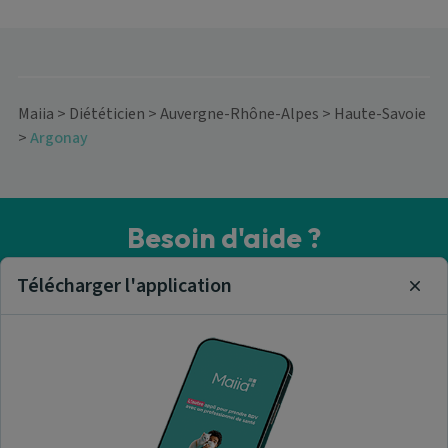
Maiia
>
Diététicien
>
Auvergne-Rhône-Alpes
>
Haute-Savoie
>
Argonay
Besoin d'aide ?
Visitez notre centre de support ou contactez-nous !
Télécharger l'application
Clos
Aide & Contact
Trouver un diététicien