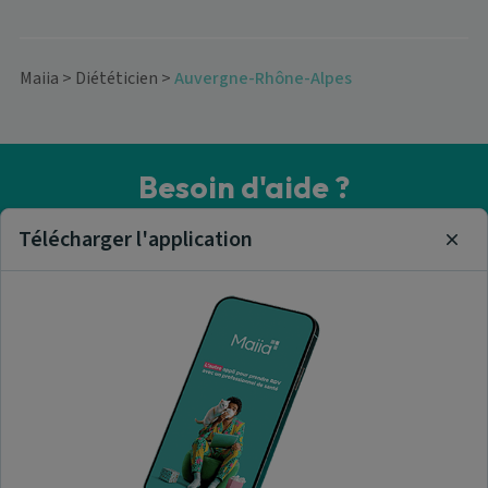
Maiia
>
Diététicien
>
Auvergne-Rhône-Alpes
Besoin d'aide ?
Visitez notre centre de support ou contactez-nous !
Télécharger l'application
Clos
Aide & Contact
Trouver un diététicien
A propos de nous