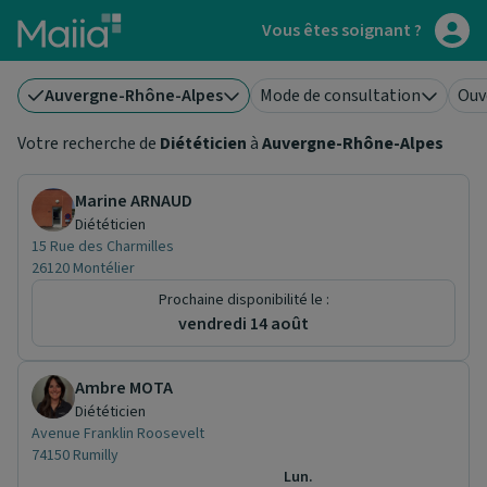
Aller au contenu principal
Vous êtes soignant ?
Auvergne-Rhône-Alpes
Mode de consultation
Ouv
Votre recherche de
Diététicien
à
Auvergne-Rhône-Alpes
Marine ARNAUD
Diététicien
15 Rue des Charmilles
26120 Montélier
Prochaine disponibilité le :
vendredi 14 août
Ambre MOTA
Diététicien
Avenue Franklin Roosevelt
74150 Rumilly
Lun.