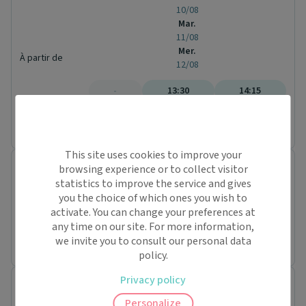
10/08
Mar.
11/08
Mer.
À partir de
12/08
-
13:30
14:15
Jusqu'à
-
-
-
This site uses cookies to improve your
Anne-Laure PERRETON
browsing experience or to collect visitor
Diététicien
statistics to improve the service and gives
36 Impasse de Belle Vue
you the choice of which ones you wish to
42600 Essertines-en-Châtelneuf
activate. You can change your preferences at
any time on our site. For more information,
Prochaine disponibilité le :
we invite you to consult our personal data
lundi 31 août
policy.
Privacy policy
Tian Shing CROISSANT
Diététicien
Personalize