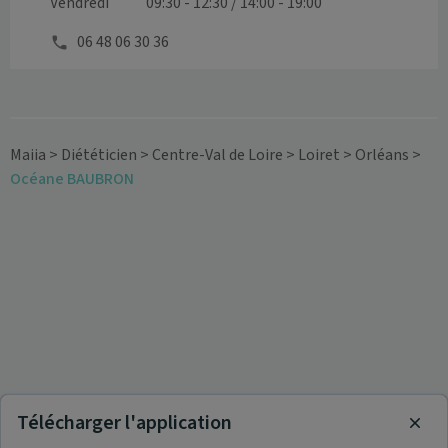
Vendredi
09:30 - 12:30 / 14:00 - 19:00
06 48 06 30 36
Maiia
>
Diététicien
>
Centre-Val de Loire
>
Loiret
>
Orléans
>
Océane BAUBRON
Télécharger l'application
Clos