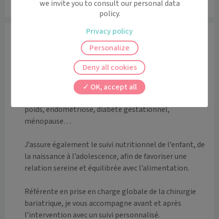
we invite you to consult our personal data
Leaflet
|
©
OpenStreetMap
contributors
policy.
Privacy policy
Informations
Personalize
Océane BAUBRON

Diététicienne diplômée depuis 2013

Deny all cookies
Spécialisée dans la santé de la femme, je vous 
OK, accept all
accompagne à chaque étape de votre vie : perte de 
poids, endométriose, diabète gestationnel, 
ménopause…

J’assure également le suivi nutritionnel de l’enfant, de 
la naissance à l’adolescence, afin de favoriser une 
relation sereine et équilibrée avec l’alimentation.

Référente en prise en charge globale de la chirurgie 
bariatrique, je vous accompagne avant et après 
l’intervention avec un suivi personnalisé.
