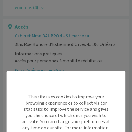
voir plus (4)
Accès
Cabinet Mme BAUBRON - St marceau
3bis Rue Honoré d’Estienne d’Orves 45100 Orléans
Informations pratiques
Accès pour personnes à mobilité réduite: oui
Voir l’itinéraire avec Maps
+
−
This site uses cookies to improve your
browsing experience or to collect visitor
statistics to improve the service and gives
you the choice of which ones you wish to
activate. You can change your preferences at
any time on our site. For more information,