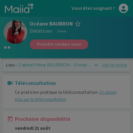
Aller au contenu principal
Vous êtes soignant ?
Océane BAUBRON
Diététicien
3 lieux
Prendre rendez-vous
Lieu :
Voir le centre
Cabinet Mme BAUBRON - St marceau
Téléconsultation
Ce praticien pratique la téléconsultation.
En savoir
plus sur la téléconsultation
Prochaine disponibilité
vendredi 21 août