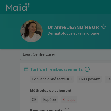
Aller au contenu principal
Dr Anne JEAND'HEUR
Dermatologue et vénérologue
Lieu :
Centre Laser
Tarifs et remboursements
Conventionné secteur 1
Tiers payant
Ca
Méthodes de paiement
CB
Espèces
Chèque
Remboursements