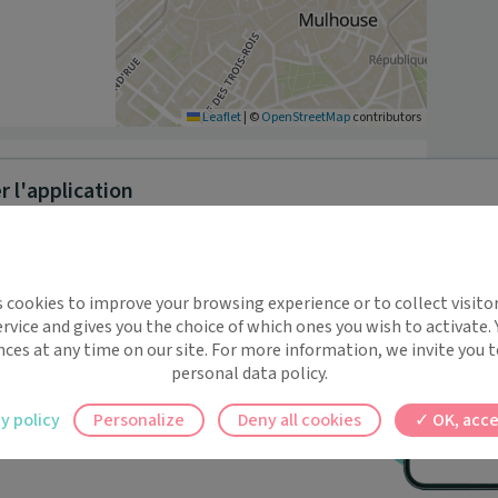
Leaflet
|
©
OpenStreetMap
contributors
 l'application
 2020 comme dermatologue dans le cabinet du Dr 
implifie la santé, même en
entre Hospitalier Régional de BESANCON, elle est 
s cookies to improve your browsing experience or to collect visitor
lisé Complémentaire en Allergologie et Immunologie 
t !
rvice and gives you the choice of which ones you wish to activate.
e de Dermatologie esthétique, Lasers 
 rappels automatiques pour ne plus rien
nces at any time on our site. For more information, we invite you t
personal data policy.
ilement à tous vos documents et rendez-
le de la DERMATOLOGIE MEDICALE. Elle sera présente 
y policy
Personalize
Deny all cookies
OK, acce
 rendez-vous pour ses consultations se prennent auprès 
ez en un clic, où que vous soyez.