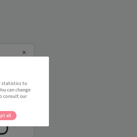
Close
 statistics to
 You can change
o consult our
pt all