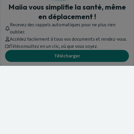
Maiia vous simplifie la santé, même
en déplacement !
Recevez des rappels automatiques pour ne plus rien
oublier.
Accédez facilement à tous vos documents et rendez-vous.
Téléconsultez en un clic, où que vous soyez.
Télécharger
Besoin d'aide ?
Visitez notre centre de support ou contactez-nous !
Aide & Contact
Trouvez un spécialiste