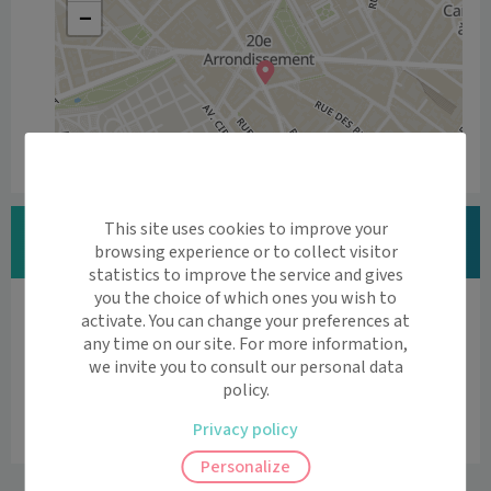
−
Leaflet
|
©
OpenStreetMap
contributors
Vous êtes Dr SYLVIE AMAR ?
This site uses cookies to improve your
browsing experience or to collect visitor
Modifier vos informations
statistics to improve the service and gives
you the choice of which ones you wish to
Vous êtes professionnel de santé ?
activate. You can change your preferences at
Découvrez l'agenda en ligne et la téléconsultation

any time on our site. For more information,
we invite you to consult our personal data
par Maiia
policy.
Vous êtes professionnel de santé
Privacy policy
Personalize