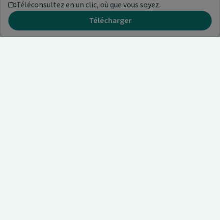
Téléconsultez en un clic, où que vous soyez.
Télécharger
Besoin d'aide ?
Visitez notre centre de support ou contactez-nous !
Aide & Contact
Trouvez un spécialiste
Nos articles et informations