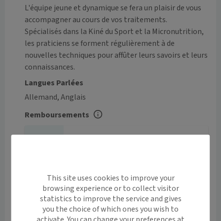
L'équipe jeune et dynamique se fera un plaisir de vous 
accompagner au cours de vos traitements. 

Spécialisés dans la Kiné du Sport et la Micronutrition, 
les praticiens se forment régulièrement à de 
nouvelles techniques pour affûter leurs savoirs et leurs 
connaissances.
Langues Parlées
Allemand, Anglais
Remboursements
J'indique ma mutuelle
Pour savoir combien me coûtera
ma consultation.
This site uses cookies to improve your
browsing experience or to collect visitor
Tarifs
statistics to improve the service and gives
Le centre n’a malheureusement pas renseigné ses tarifs.
you the choice of which ones you wish to
activate. You can change your preferences at
Horaires et contact