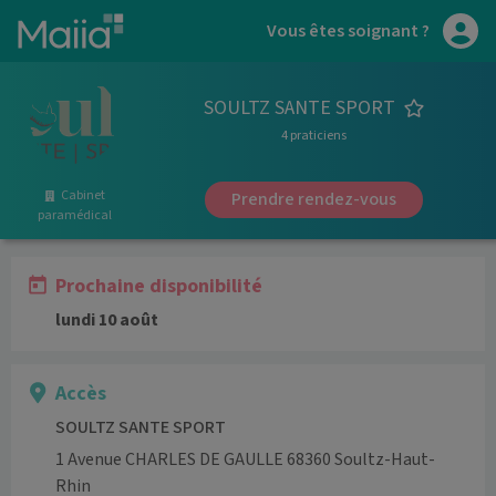
Aller au contenu principal
Vous êtes soignant ?
SOULTZ SANTE SPORT
4 praticiens
Cabinet
Prendre rendez-vous
paramédical
Prochaine disponibilité
lundi 10 août
Accès
SOULTZ SANTE SPORT
1 Avenue CHARLES DE GAULLE 68360 Soultz-Haut-
Rhin