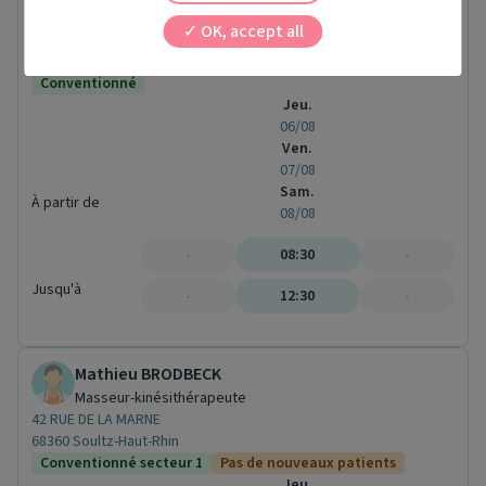
Masseur-kinésithérapeute
OK, accept all
26 Rue de la Hardt
68040 Ingersheim
Conventionné
Jeu.
06/08
Ven.
07/08
Sam.
À partir de
08/08
-
08:30
-
Jusqu'à
-
12:30
-
Mathieu BRODBECK
Masseur-kinésithérapeute
42 RUE DE LA MARNE
68360 Soultz-Haut-Rhin
Conventionné secteur 1
Pas de nouveaux patients
Jeu.