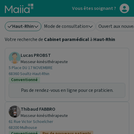
Aller au contenu principal
Vous êtes soignant ?
Haut-Rhin
Mode de consultation
Ouvert aux nouve
Votre recherche de
Cabinet paramédical
à
Haut-Rhin
Lucas PROBST
Masseur-kinésithérapeute
5 Place DU 17 NOVEMBRE
68360 Soultz-Haut-Rhin
Conventionné
Pas de rendez-vous en ligne pour ce praticien.
Thibaud FABBRO
Masseur-kinésithérapeute
61 Rue Victor Schoelcher
68200 Mulhouse
Conventionné
Pas de nouveaux patients