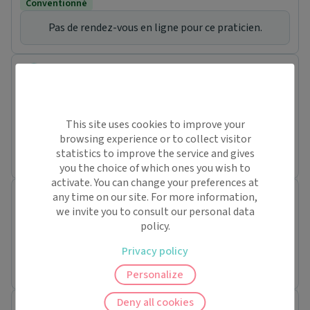
Conventionné
Pas de rendez-vous en ligne pour ce praticien.
Charline SINGER
Masseur-kinésithérapeute
39 Rue HAUTE
68170 Rixheim
This site uses cookies to improve your
Conventionné
browsing experience or to collect visitor
Pas de rendez-vous en ligne pour ce praticien.
statistics to improve the service and gives
you the choice of which ones you wish to
activate. You can change your preferences at
Camille BRIGNON
any time on our site. For more information,
Masseur-kinésithérapeute
we invite you to consult our personal data
9 Rue DES MERISIERS
policy.
68920 Wettolsheim
Privacy policy
Pas de rendez-vous en ligne pour ce praticien.
Personalize
Deny all cookies
Marion HAAG