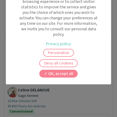
7 Avenue DES DROITS DE L'HOMME
browsing experience or to collect visitor
45000 Orléans
statistics to improve the service and gives
Conventionné secteur 1
you the choice of which ones you wish to
activate. You can change your preferences at
Prochaine disponibilité le :
any time on our site. For more information,
jeudi 20 août
we invite you to consult our personal data
policy.
SELARL KINE GARE
Privacy policy
Cabinet paramédical
7 Avenue DES DROITS DE L'HOMME
Personalize
45000 Orléans
Conventionné secteur 1
Deny all cookies
Prochaine disponibilité le :
OK, accept all
mercredi 12 août
Celine DELANOUE
Sage-femme
10 Rue Simone Veil
45400 Fleury-les-Aubrais
Conventionné