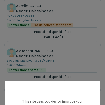
Aurelie LAVEAU
Masseur-kinésithérapeute
40 Rue DES FOSSES
45400 Fleury-les-Aubrais
Conventionné
Pas de nouveaux patients
Prochaine disponibilité le :
lundi 31 août
Alexandru RADULESCU
Masseur-kinésithérapeute
7 Avenue DES DROITS DE L'HOMME
45000 Orléans
Conventionné secteur 1
Prochaine disponibilité le :
mercredi 12 août
Yohan NEVES
Masseur-kinésithérapeute
This site uses cookies to improve your