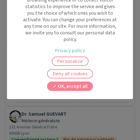
browsing experience or to collect visitor
Endocrinologue et Métabolisme
statistics to improve the service and gives
152 Avenue Franklin Roosevelt
you the choice of which ones you wish to
69500 Bron
activate. You can change your preferences at
Conventionné secteur 2
Pas de nouveaux patients
any time on our site. For more information,
Prochaine disponibilité le :
we invite you to consult our personal data
mardi 15 septembre
policy.
Privacy policy
Dr. Olivier FAYET
Médecin généraliste
Personalize
12 RUE GABRIEL FAURE
69200 Vénissieux
Deny all cookies
Conventionné secteur 1
Pas de nouveaux patients
OK, accept all
Prochaine disponibilité le :
jeudi 31 décembre
Dr. Samuel GUEVART
Médecin généraliste
131 Avenue Général Frère
69008 Lyon
Conventionné secteur 1
Pas de nouveaux patients