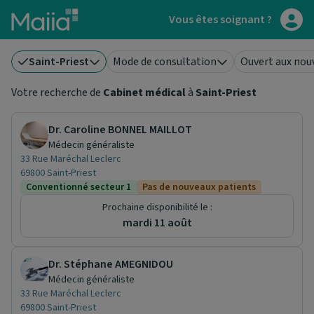
Aller au contenu principal
Vous êtes soignant ?
Saint-Priest
Mode de consultation
Ouvert aux nou
Votre recherche de
Cabinet médical
à
Saint-Priest
Dr. Caroline BONNEL MAILLOT
Médecin généraliste
33 Rue Maréchal Leclerc
69800 Saint-Priest
Conventionné secteur 1
Pas de nouveaux patients
Prochaine disponibilité le :
mardi 11 août
Dr. Stéphane AMEGNIDOU
Médecin généraliste
33 Rue Maréchal Leclerc
69800 Saint-Priest