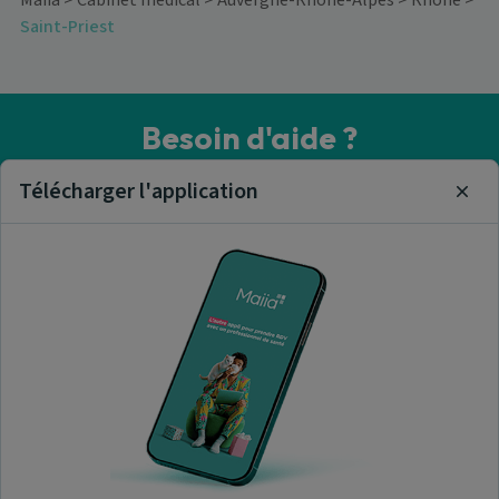
Maiia
>
Cabinet médical
>
Auvergne-Rhône-Alpes
>
Rhône
>
Saint-Priest
Besoin d'aide ?
Visitez notre centre de support ou contactez-nous !
Télécharger l'application
Clos
Aide & Contact
Trouver un cabinet médical
A propos de nous