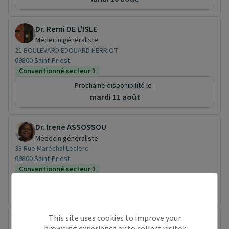
Dr. Remi DE L'ISLE
Médecin généraliste
21 BOULEVARD EDOUARD HERRIOT
69800 Saint-Priest
Conventionné secteur 1
Prochaine disponibilité le :
mardi 11 août
Dr. Irene ASSOSSOU
Médecin généraliste
33 Rue Maréchal Leclerc
69800 Saint-Priest
Conventionné secteur 1
Pas de rendez-vous en ligne pour ce praticien.
This site uses cookies to improve your
Dr. Dominique HONNORAT