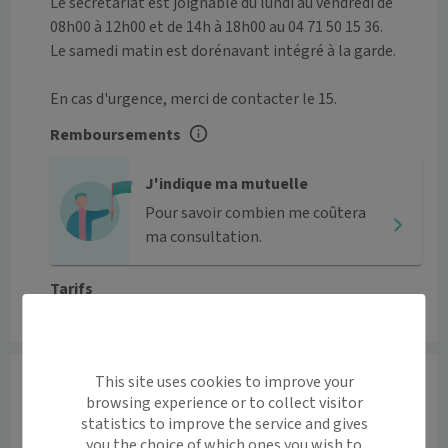
Le secrétariat est joignable du lundi au vendredi de 
08h00 à 12h00 et de 14h à 18h00 au 04 71 50 15 36.

Le samedi matin est dorénavant intégré à la garde.

En cas d'urgence, merci de contacter le 15.
Remboursements
J'indique ma mutuelle
Pour savoir combien me coûtera
ma consultation.
Tarifs
Le centre n’a malheureusement pas renseigné ses tarifs.
Praticiens
This site uses cookies to improve your
browsing experience or to collect visitor
Médecin généraliste
statistics to improve the service and gives
you the choice of which ones you wish to