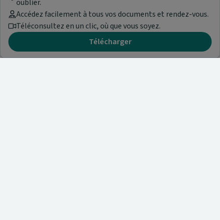
oublier.
Accédez facilement à tous vos documents et rendez-vous.
Téléconsultez en un clic, où que vous soyez.
Télécharger
Besoin d'aide ?
Visitez notre centre de support ou contactez-nous !
Aide & Contact
Trouvez un spécialiste
Nos articles et informations