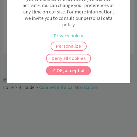
activate. You can change your preferences at
any time on our site. For more information,
we invite you to consult our personal data
Dr Ludivine
Dr Martial
Dr Camille
policy.
BOYE-
BERNARD
MALFANT -
Privacy policy
TESSIERES
BRIOUDE
Personalize
Deny all cookies
OK, accept all
Maiia
>
Cabinet médical
>
Auvergne-Rhône-Alpes
>
Haute-
Loire
>
Brioude
>
Cabinet médical Montlaizon