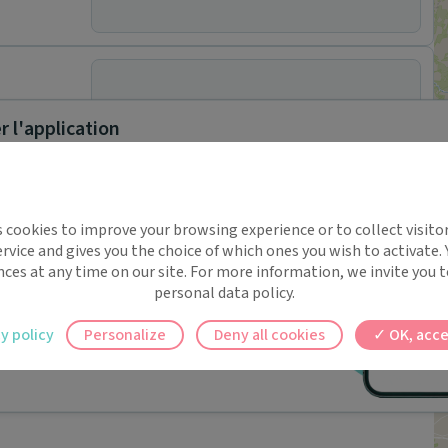
Rendez-vous en ligne indisponible.
 l'application
implifie la santé, même en
s cookies to improve your browsing experience or to collect visitor
t !
rvice and gives you the choice of which ones you wish to activate.
 rappels automatiques pour ne plus rien
nces at any time on our site. For more information, we invite you t
personal data policy.
ilement à tous vos documents et rendez-
y policy
Personalize
Deny all cookies
OK, acce
ez en un clic, où que vous soyez.