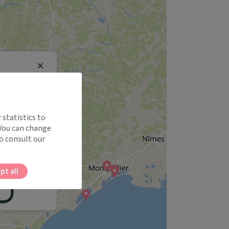
Close
 statistics to
 You can change
o consult our
pt all