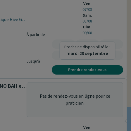
Ven.
07/08
Sam.
49 ALLEES CHARLES DE FITTE - Clinique Rive Gauche
08/08
Dim.
09/08
À partir de
-
-
-
Prochaine disponibilité le :
mardi 29 septembre
-
-
-
Jusqu'à
Prendre rendez-vous
CABINET MEDICAL DU DR THIERNO BAH et DR OLIVIER LECOLLIER
Pas de rendez-vous en ligne pour ce
praticien.
Ven.