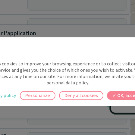
 l'application
Rendez-vous en ligne indisponible.
implifie la santé, même en
s cookies to improve your browsing experience or to collect visitor
t !
rvice and gives you the choice of which ones you wish to activate.
Rendez-vous en ligne indisponible.
 rappels automatiques pour ne plus rien
nces at any time on our site. For more information, we invite you t
personal data policy.
ilement à tous vos documents et rendez-
y policy
Personalize
Deny all cookies
OK, acce
ez en un clic, où que vous soyez.
Rendez-vous en ligne indisponible.
OL