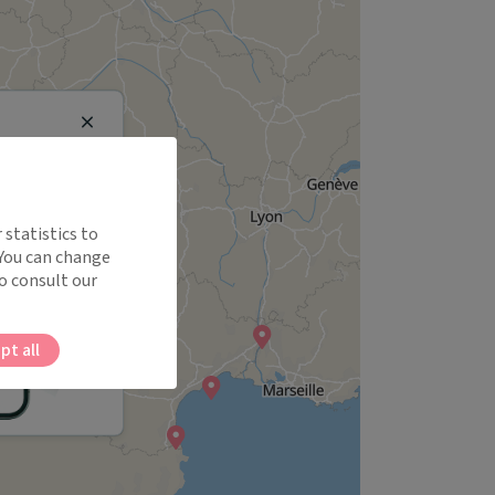
Close
 statistics to
 You can change
o consult our
pt all