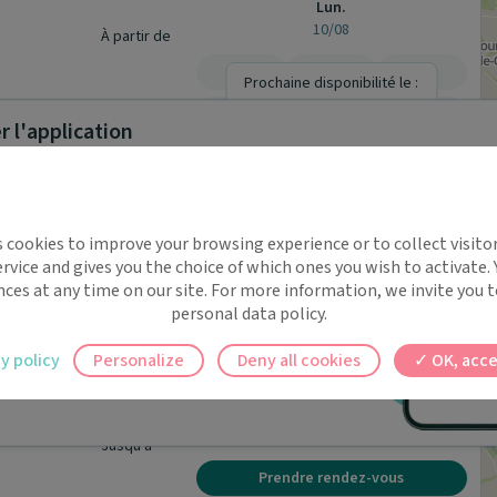
Lun.
10/08
À partir de
-
-
-
Prochaine disponibilité le :
lundi 31 août
-
-
-
 l'application
Jusqu'à
Prendre rendez-vous
implifie la santé, même en
Sam.
s cookies to improve your browsing experience or to collect visitor
08/08
t !
rvice and gives you the choice of which ones you wish to activate.
Dim.
 rappels automatiques pour ne plus rien
nces at any time on our site. For more information, we invite you t
09/08
personal data policy.
Lun.
ilement à tous vos documents et rendez-
10/08
À partir de
y policy
Personalize
Deny all cookies
OK, acce
-
-
-
ez en un clic, où que vous soyez.
Prochaine disponibilité le :
lundi 5 octobre
-
-
-
Jusqu'à
Prendre rendez-vous