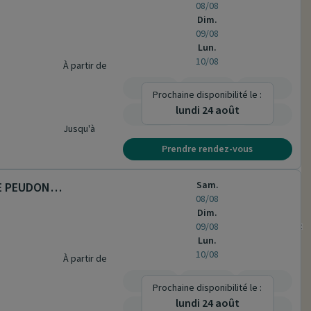
08/08
Dim.
09/08
Lun.
10/08
À partir de
-
-
-
Prochaine disponibilité le :
lundi 24 août
-
-
-
Jusqu'à
Prendre rendez-vous
Sam.
Cabinet de sages-femmes. MME PEUDON MME HOFBAUER MME TRAN-RUHLAND-MSP SAINT DIZIER
08/08
Dim.
09/08
Lun.
10/08
À partir de
-
-
-
Prochaine disponibilité le :
lundi 24 août
-
-
-