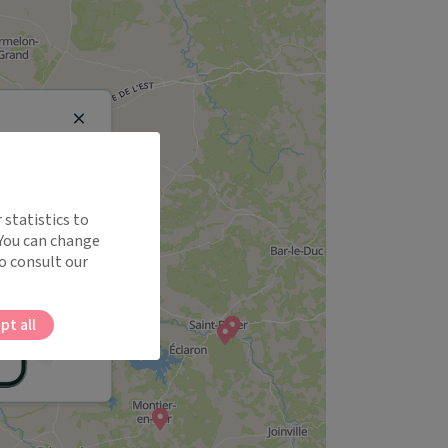
Close
 statistics to
 You can change
o consult our
pt all