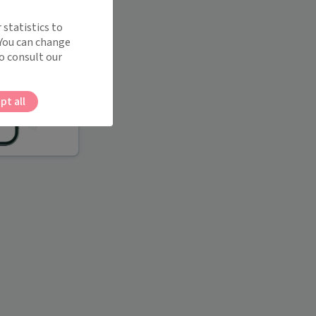
 statistics to
 You can change
o consult our
pt all