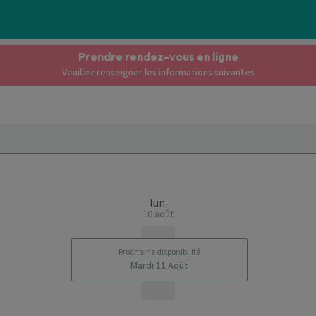
Prendre rendez-vous en ligne
Veuillez renseigner les informations suivantes
lun.
10 août
Prochaine disponibilité
Mardi 11 Août