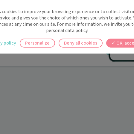
implifie la santé, même en
s cookies to improve your browsing experience or to collect visitor
t !
rvice and gives you the choice of which ones you wish to activate.
 rappels automatiques pour ne plus rien
nces at any time on our site. For more information, we invite you t
personal data policy.
ilement à tous vos documents et rendez-
y policy
Personalize
Deny all cookies
OK, acce
ez en un clic, où que vous soyez.