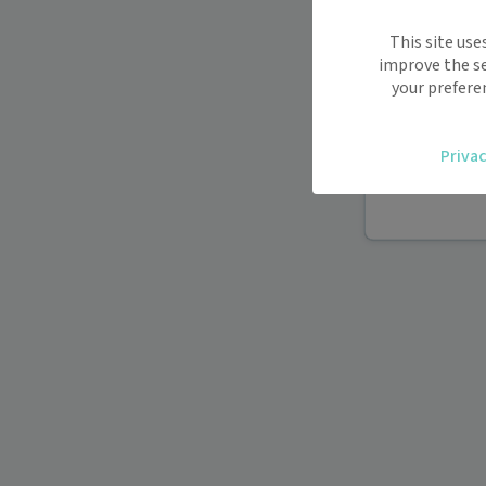
Maiia vous s
This site use
déplacemen
improve the se
Recevez des
your prefere
oublier.
Accédez fac
Privac
vous.
Téléconsult