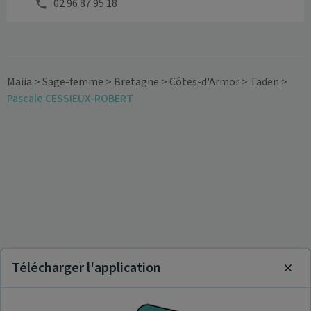
02 96 87 95 18
Maiia
>
Sage-femme
>
Bretagne
>
Côtes-d'Armor
>
Taden
>
Pascale CESSIEUX-ROBERT
Télécharger l'application
Clos