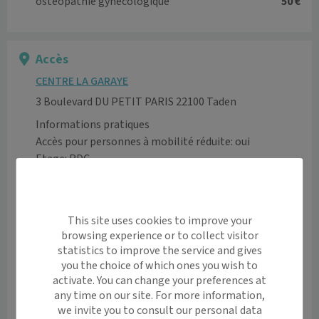
ostéopathie gynécologique
50 €
Accès
CENTRE LA GARAYE
3 Boulevard DU PETIT PARIS 22100 Taden
Informations pratiques
Accès pour personnes à mobilité réduite: oui
Etage: RDC
Moyen de transport
Parking gratuit
This site uses cookies to improve your
Voir l’itinéraire avec Maps
browsing experience or to collect visitor
statistics to improve the service and gives
+
you the choice of which ones you wish to
−
activate. You can change your preferences at
any time on our site. For more information,
we invite you to consult our personal data