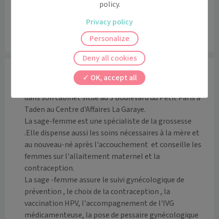
policy.
Privacy policy
Personalize
Leaflet
|
©
OpenStreetMap
contributors
Deny all cookies
Informations
OK, accept all
Pascale CESSIEUX ROBERT, sage-femme, vous reçoit 
dans son cabinet situé au 3 Boulevard du Petit Paris à 
Taden au Centre d'Affaires La Garaye. 

La sage-femme est une spécialiste de la grossesse 
.Elle dispense aussi les soins nécessaires à la mère et 
au nouveau-né après l'accouchement  et conseille les 
femmes sur l'allaitement maternel et la 
contraception.

La sage -femme assure le suivi gynécologique de 
prévention , le choix de la contraception , la 
vaccination HPV, l'accompagnement de l'IVG 
médicamenteuse, la pose de pessaire gynécologique 