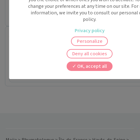
change your preferences at any time on our site. Fo
Prochaine disponibilité le :
information, we invite you to consult our personal
jeudi 17 septembre
policy.
Privacy policy
Dr. Mickael ROUSIERE
Personalize
Rhumatologue
12 RUE BREMONTIER
Deny all cookies
75017 Paris
Conventionné secteur 2
Pas de nouveaux patients
OK, accept all
Prochaine disponibilité le :
mardi 22 septembre