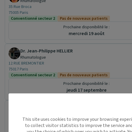
Rhumatologue
35 Rue Broca
75005 Paris
Conventionné secteur 2
Pas de nouveaux patients
Prochaine disponibilité le :
mercredi 19 août
Dr. Jean-Philippe HELLIER
Rhumatologue
12 RUE BREMONTIER
75017 Paris
Conventionné secteur 2
Pas de nouveaux patients
Prochaine disponibilité le :
jeudi 17 septembre
Cabinet médical des Drs HELLIER et ROUSIERE
Cabinet médical
This site uses cookies to improve your browsing exper
12 RUE BREMONTIER
to collect visitor statistics to improve the service an
75017 Paris
you the choice of which ones you wish to activate. Y
Conventionné secteur 2
Pas de nouveaux patients
Rhumatolo