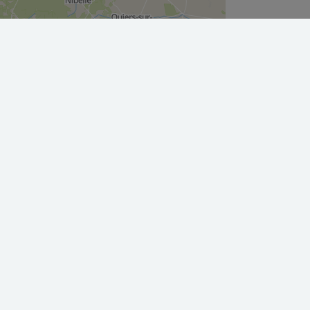
Leaflet
|
©
OpenStreetMap
contributors