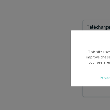
Télécharger
Maiia vous s
This site use
déplacemen
improve the se
Recevez des
your prefere
oublier.
Accédez fac
Privac
vous.
Téléconsult