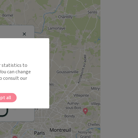
Close
 statistics to
 You can change
o consult our
pt all