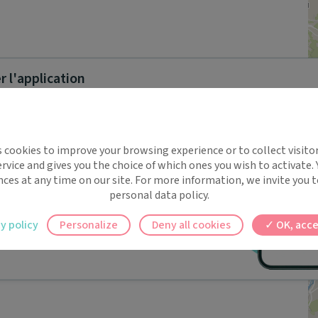
 l'application
implifie la santé, même en
s cookies to improve your browsing experience or to collect visitor
t !
rvice and gives you the choice of which ones you wish to activate.
 rappels automatiques pour ne plus rien
nces at any time on our site. For more information, we invite you t
personal data policy.
ilement à tous vos documents et rendez-
y policy
Personalize
Deny all cookies
OK, acce
ez en un clic, où que vous soyez.