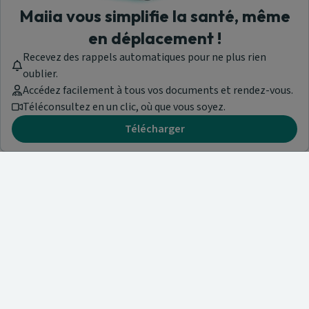
Maiia vous simplifie la santé, même
en déplacement !
Recevez des rappels automatiques pour ne plus rien
oublier.
Accédez facilement à tous vos documents et rendez-vous.
Téléconsultez en un clic, où que vous soyez.
Télécharger
Besoin d'aide ?
Visitez notre centre de support ou contactez-nous !
Aide & Contact
Trouvez un spécialiste