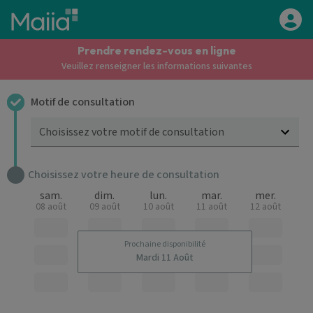
Aller au contenu principal
Prendre rendez-vous en ligne
Veuillez renseigner les informations suivantes
Motif de consultation
Choisissez votre motif de consultation
Choisissez votre heure de consultation
sam.
dim.
lun.
mar.
mer.
08 août
09 août
10 août
11 août
12 août
Prochaine disponibilité
Mardi 11 Août