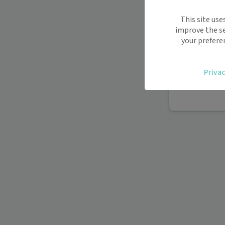
Maiia vous s
This site use
déplacemen
improve the se
Recevez des
your prefere
oublier.
Accédez fac
Privac
vous.
Téléconsult