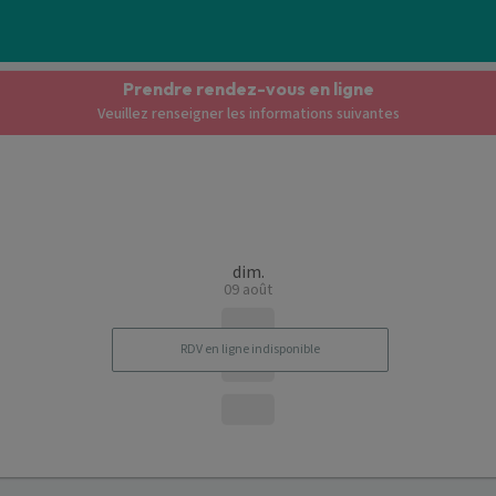
Prendre rendez-vous en ligne
Veuillez renseigner les informations suivantes
dim.
09 août
RDV en ligne indisponible