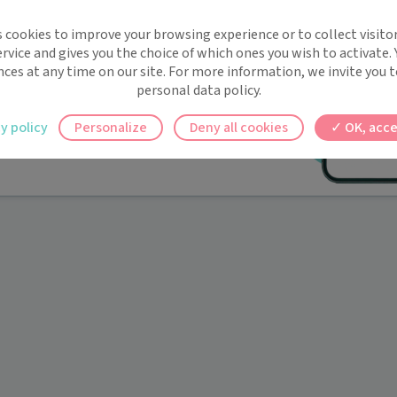
implifie la santé, même en
s cookies to improve your browsing experience or to collect visitor
t !
rvice and gives you the choice of which ones you wish to activate.
 rappels automatiques pour ne plus rien
nces at any time on our site. For more information, we invite you t
personal data policy.
ilement à tous vos documents et rendez-
y policy
Personalize
Deny all cookies
OK, acce
ez en un clic, où que vous soyez.