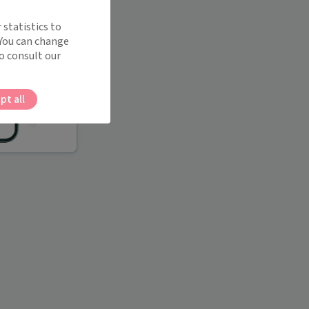
 statistics to
 You can change
o consult our
pt all