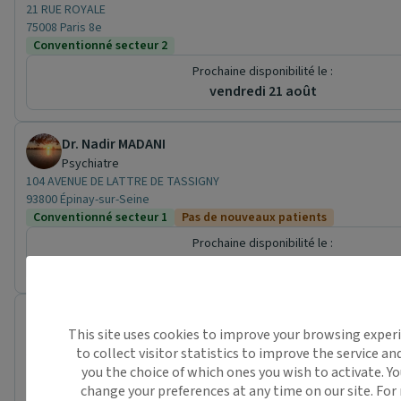
21 RUE ROYALE
75008 Paris 8e
Conventionné secteur 2
Prochaine disponibilité le :
vendredi 21 août
Dr. Nadir MADANI
Psychiatre
104 AVENUE DE LATTRE DE TASSIGNY
93800 Épinay-sur-Seine
Conventionné secteur 1
Pas de nouveaux patients
Prochaine disponibilité le :
lundi 10 août
Centre Médical Europe
This site uses cookies to improve your browsing exper
Centre de santé
to collect visitor statistics to improve the service an
44 Rue d'Amsterdam
you the choice of which ones you wish to activate. Y
75009 Paris
Conventionné secteur 1
Pas de nouveaux patients
Psychiatre
change your preferences at any time on our site. Fo