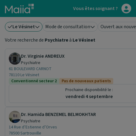
Aller au contenu principal
Vous êtes soignant ?
Le Vésinet
Mode de consultation
Ouvert aux nouve
Votre recherche de
Psychiatre
à
Le Vésinet
Dr. Virginie ANDREUX
Psychiatre
61 BOULEVARD CARNOT
78110 Le Vésinet
Conventionné secteur 2
Pas de nouveaux patients
Prochaine disponibilité le :
vendredi 4 septembre
Dr. Hamida BENZEMEL BELMOKHTAR
Psychiatre
14 Rue d’Estienne d’Orves
78500 Sartrouville