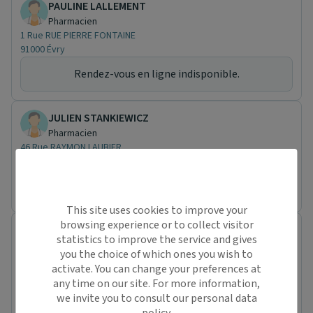
PAULINE LALLEMENT
Pharmacien
1 Rue RUE PIERRE FONTAINE
91000 Évry
Rendez-vous en ligne indisponible.
JULIEN STANKIEWICZ
Pharmacien
46 Rue RAYMON LAUBIER
91410 Dourdan
Rendez-vous en ligne indisponible.
This site uses cookies to improve your
browsing experience or to collect visitor
DAVID DO
statistics to improve the service and gives
Pharmacien
you the choice of which ones you wish to
56 Avenue JEAN MERMOZ
activate. You can change your preferences at
91170 Viry-Châtillon
any time on our site. For more information,
Rendez-vous en ligne indisponible.
we invite you to consult our personal data