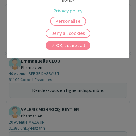
policy.
Privacy policy
OPHÉLIE YA
Pharmacien
Personalize
24 Boulevard GEORGES MICHEL
91100 Corbeil-Essonnes
Deny all cookies
Rendez-vous en ligne indisponible.
OK, accept all
Emmanuelle CLOU
Pharmacien
40 Avenue SERGE DASSAULT
91100 Corbeil-Essonnes
Rendez-vous en ligne indisponible.
VALERIE MONROCQ-REYTIER
Pharmacien
20 Avenue MAZARIN
91380 Chilly-Mazarin