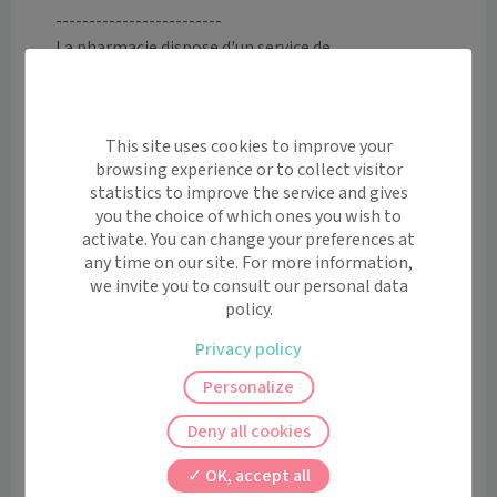
-------------------------

La pharmacie dispose d'un service de 
TELECONSULTATION ASSISTEE qui vous permet de 
téléconsulter un médecin généraliste ou spécialiste 
tout en limitant vos déplacements, et dans le respect 
This site uses cookies to improve your
du parcours de soins. Grâce à ses dispositifs médicaux 
browsing experience or to collect visitor
connectés, elle facilitera le diagnostic du médecin par 
statistics to improve the service and gives
rapport à une téléconsultation traditionnelle. 
you the choice of which ones you wish to
N'hésitez pas à en parler à votre pharmacien pour plus 
activate. You can change your preferences at
d'informations !
any time on our site. For more information,
we invite you to consult our personal data
Site internet
policy.
Voir le site
Privacy policy
Remboursements
Personalize
J'indique ma mutuelle
Deny all cookies
Pour savoir combien me coûtera
OK, accept all
ma consultation.