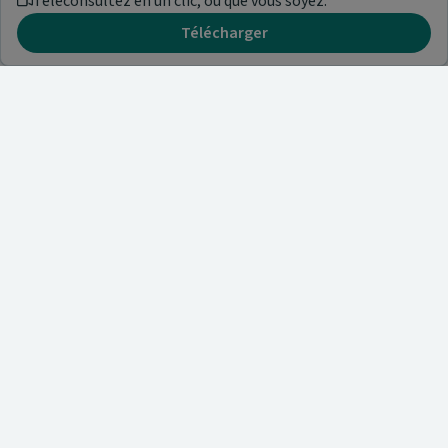
Téléconsultez en un clic, où que vous soyez.
Télécharger
Besoin d'aide ?
Visitez notre centre de support ou contactez-nous !
Aide & Contact
Trouvez un spécialiste
Nos articles et informations
A propos de nous