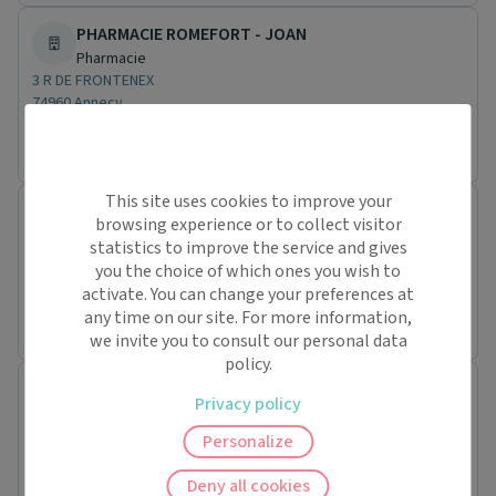
PHARMACIE ROMEFORT - JOAN
Pharmacie
3 R DE FRONTENEX
74960 Annecy
Rendez-vous en ligne indisponible.
This site uses cookies to improve your
PHARMACIE DE CHATEL
browsing experience or to collect visitor
Pharmacie
statistics to improve the service and gives
84 RTE DE VONNES
you the choice of which ones you wish to
74390 Châtel
activate. You can change your preferences at
any time on our site. For more information,
Rendez-vous en ligne indisponible.
we invite you to consult our personal data
policy.
PHARMACIE DE LARRINGES
Privacy policy
Pharmacie
114 RTE DE LA TOUVIERE
Personalize
74500 Larringes
Deny all cookies