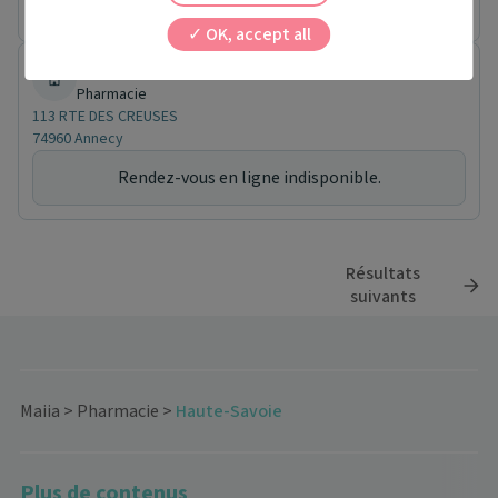
Rendez-vous en ligne indisponible.
OK, accept all
PHARMACIE DES BRESSIS
Pharmacie
113 RTE DES CREUSES
74960 Annecy
Rendez-vous en ligne indisponible.
Résultats
suivants
Maiia
>
Pharmacie
>
Haute-Savoie
Plus de contenus