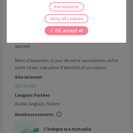
pharmacie accueille pour se faire vacciner les 
Personalize
personnes volontaires répondant aux catégories 
prioritaires. 

Deny all cookies
Merci donc de bien respecter les consignes qui vous 
OK, accept all
seront données lors du choix du motif de consultation.

En cas de non respect des consignes, vous ne serez pas 
vacciné.

Merci d'apporter, le jour de votre vaccination, votre 
Site internet
Voir le site
Langues Parlées
Arabe, Anglais, Italien
Remboursements
J'indique ma mutuelle