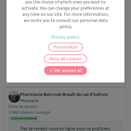
you the choice of which ones you wish to
6 Place de la Halle
activate. You can change your preferences at
45310 Patay
any time on our site. For more information,
Conventionné
we invite you to consult our personal data
Jeu.
policy.
06/08
Ven.
Privacy policy
07/08
Sam.
Personalize
À partir de
08/08
Deny all cookies
10:00
10:00
-
OK, accept all
Jusqu'à
18:25
18:25
-
Pharmacie Bunczuk-Brault du val d'indrois
Pharmacie
8 Rue de Nouans
37460 Villeloin-Coulangé
Conventionné
Pas de rendez-vous en ligne pour ce praticien.