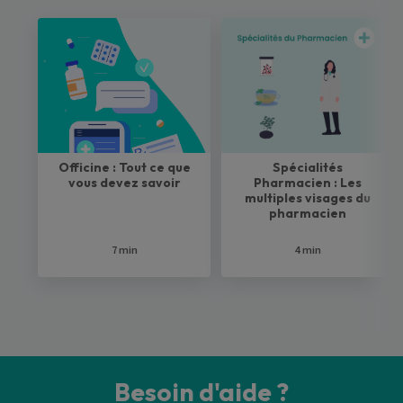
Officine : Tout ce que
Spécialités
vous devez savoir
Pharmacien : Les
multiples visages du
pharmacien
7 min
4 min
Besoin d'aide ?