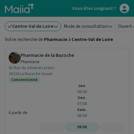
Aller au contenu principal
Vous êtes soignant ?
Centre-Val de Loire
Mode de consultation
Ouvert 
Votre recherche de
Pharmacie
à
Centre-Val de Loire
Pharmacie de la Bazoche
Pharmacie
92 Rue du Général Leclerc
28330 La Bazoche-Gouet
Conventionné
Jeu.
06/08
Ven.
07/08
Sam.
À partir de
08/08
-
09:00
-