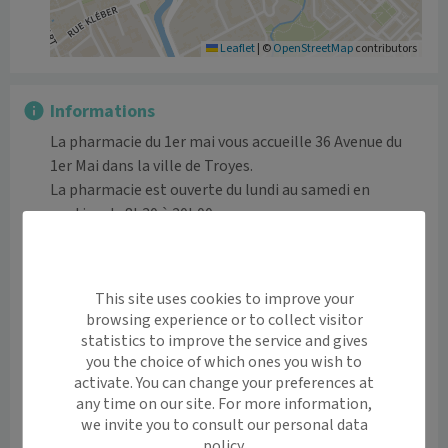
Leaflet
|
©
OpenStreetMap
contributors
Informations
La pharmacie du 1er mai vous accueille 36 Avenue du 
1er Mai dans la ville de Troyes.

La pharmacie est ouverte du lundi au samedi en 
continu de 8h30 à 20h00 .

Toute l’équipe se tient à votre disposition pour vous 
accompagner dans votre traitement médical, vous 
This site uses cookies to improve your
délivrer vos médicaments sur ordonnance et vous 
browsing experience or to collect visitor
prodiguer leurs meilleurs conseils pharmaceutiques.

statistics to improve the service and gives
------------------------------

you the choice of which ones you wish to
La pharmacie propose également un service de 
activate. You can change your preferences at
any time on our site. For more information,
TELECONSULTATION ASSISTEE qui vous permet de 
we invite you to consult our personal data
téléconsulter un médecin tout en limitant vos 
policy.