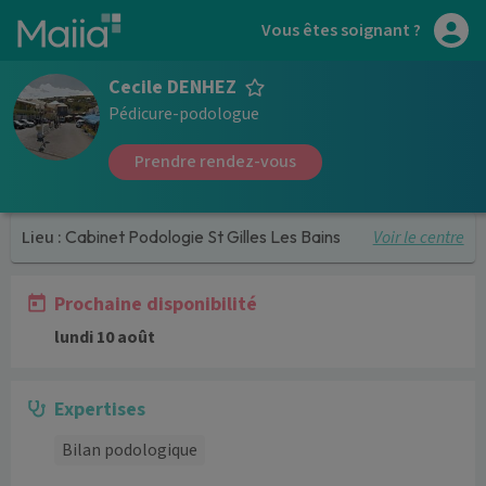
Aller au contenu principal
Vous êtes soignant ?
Cecile DENHEZ
Pédicure-podologue
Prendre rendez-vous
Voir le centre
Lieu :
Cabinet Podologie St Gilles Les Bains
Prochaine disponibilité
lundi 10 août
Expertises
Bilan podologique