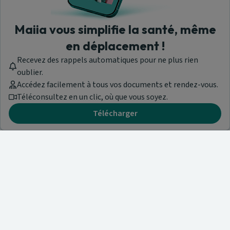
Maiia vous simplifie la santé, même
en déplacement !
Recevez des rappels automatiques pour ne plus rien
oublier.
Accédez facilement à tous vos documents et rendez-vous.
Téléconsultez en un clic, où que vous soyez.
Télécharger
Besoin d'aide ?
Visitez notre centre de support ou contactez-nous !
Aide & Contact