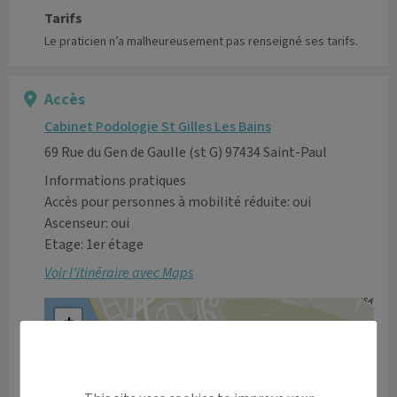
Tarifs
Le praticien n’a malheureusement pas renseigné ses tarifs.
Accès
Cabinet Podologie St Gilles Les Bains
69 Rue du Gen de Gaulle (st G) 97434 Saint-Paul
Informations pratiques
Accès pour personnes à mobilité réduite: oui
Ascenseur: oui
Etage: 1er étage
Voir l’itinéraire avec Maps
+
−