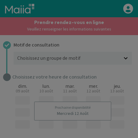
Aller au contenu principal
Prendre rendez-vous en ligne
Veuillez renseigner les informations suivantes
Motif de consultation
Choisissez votre heure de consultation
dim.
lun.
mar.
mer.
jeu.
09 août
10 août
11 août
12 août
13 août
Prochaine disponibilité
Mercredi 12 Août