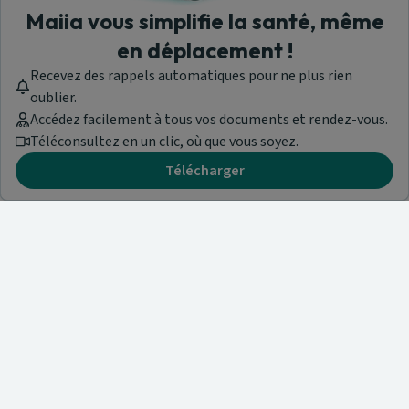
Maiia vous simplifie la santé, même
en déplacement !
Recevez des rappels automatiques pour ne plus rien
oublier.
Accédez facilement à tous vos documents et rendez-vous.
Téléconsultez en un clic, où que vous soyez.
Télécharger
Besoin d'aide ?
Visitez notre centre de support ou contactez-nous !
Aide & Contact
Trouvez un spécialiste