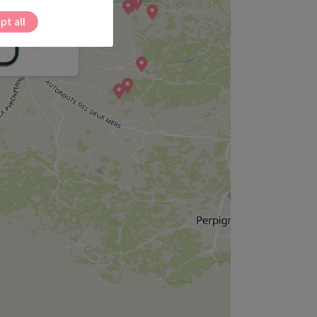
pt all