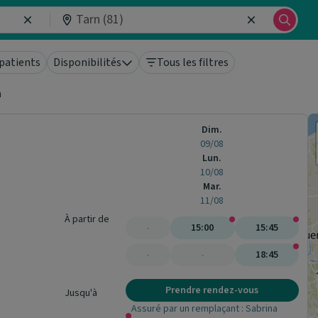
patients
Disponibilités
Tous les filtres
n
Dim.
09/08
Lun.
10/08
Mar.
11/08
À partir de
-
15:00
15:45
-
-
18:45
Prendre rendez-vous
Jusqu'à
Assuré par un remplaçant : Sabrina