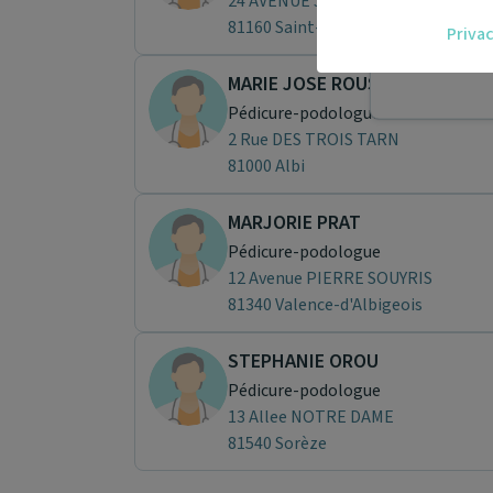
24 AVENUE JEAN JAURES
Accédez fac
81160 Saint-Juéry
Privac
vous.
Téléconsult
MARIE JOSE ROUSSY FOURES
Pédicure-podologue
2 Rue DES TROIS TARN
81000 Albi
MARJORIE PRAT
Pédicure-podologue
12 Avenue PIERRE SOUYRIS
81340 Valence-d'Albigeois
STEPHANIE OROU
Pédicure-podologue
13 Allee NOTRE DAME
81540 Sorèze