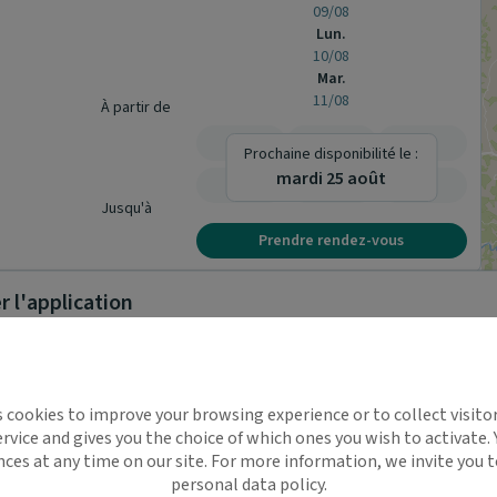
09/08
Lun.
10/08
Mar.
11/08
À partir de
-
-
-
Prochaine disponibilité le :
mardi 25 août
-
-
-
Jusqu'à
Prendre rendez-vous
 l'application
Rendez-vous en ligne indisponible.
implifie la santé, même en
s cookies to improve your browsing experience or to collect visitor
t !
rvice and gives you the choice of which ones you wish to activate.
 rappels automatiques pour ne plus rien
nces at any time on our site. For more information, we invite you t
Rendez-vous en ligne indisponible.
personal data policy.