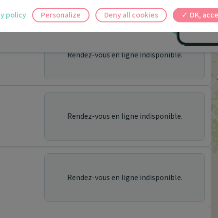
ilement à tous vos documents et rendez-
y policy
Personalize
Deny all cookies
OK, acce
ez en un clic, où que vous soyez.
Rendez-vous en ligne indisponible.
Rendez-vous en ligne indisponible.
Rendez-vous en ligne indisponible.