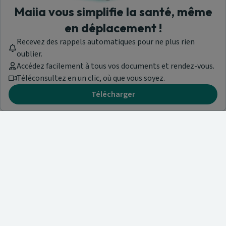
Maiia vous simplifie la santé, même
en déplacement !
Recevez des rappels automatiques pour ne plus rien
oublier.
Accédez facilement à tous vos documents et rendez-vous.
Téléconsultez en un clic, où que vous soyez.
Télécharger
Besoin d'aide ?
Visitez notre centre de support ou contactez-nous !
Aide & Contact
Trouvez un spécialiste