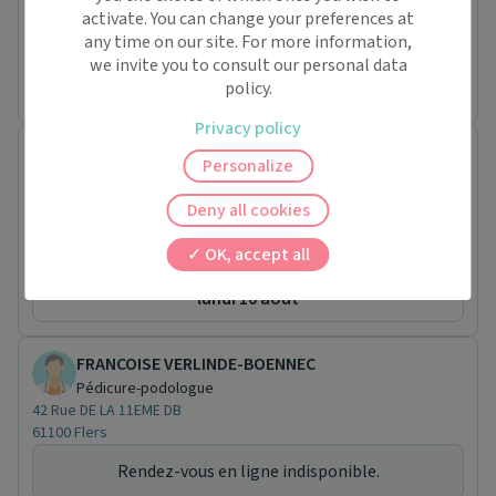
61260 Ceton
activate. You can change your preferences at
Conventionné
any time on our site. For more information,
Prochaine disponibilité le :
we invite you to consult our personal data
lundi 31 août
policy.
Privacy policy
Paul TALVAST
Personalize
Pédicure-podologue
2bis Rue du Docteur Marescot
Deny all cookies
61120 Vimoutiers
Conventionné
OK, accept all
Prochaine disponibilité le :
lundi 10 août
FRANCOISE VERLINDE-BOENNEC
Pédicure-podologue
42 Rue DE LA 11EME DB
61100 Flers
Rendez-vous en ligne indisponible.