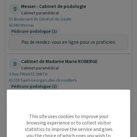
Messei - Cabinet de podologie
Cabinet paramédical
51 Boulevard du Général de Gaulle
61440 Messei
Pédicure-podologue (1)
Pas de rendez-vous en ligne pour ce praticien.
Cabinet de Madame Marie ROBERGE
Cabinet paramédical
3 Rue PRIVATE SMITH
61100 Saint-Georges-des-Groseillers
Pédicure-podologue (1)
Prochaine disponibilité le :
mardi 11 août
This site uses cookies to improve your
maude PICHARD
browsing experience or to collect visitor
Pédicure-podologue
statistics to improve the service and gives
17 Rue du Theil
you the choice of which ones you wish to