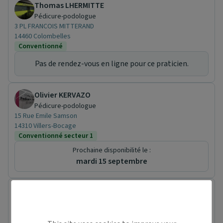
Thomas LHERMITTE
Pédicure-podologue
3 PL FRANCOIS MITTERAND
14460 Colombelles
Conventionné
Pas de rendez-vous en ligne pour ce praticien.
Olivier KERVAZO
Pédicure-podologue
15 Rue Emile Samson
14310 Villers-Bocage
Conventionné secteur 1
Prochaine disponibilité le :
mardi 15 septembre
Mathilde MADELAINE-RICHE
Pédicure-podologue
22 Rue de la Mer
14830 Langrune-sur-Mer