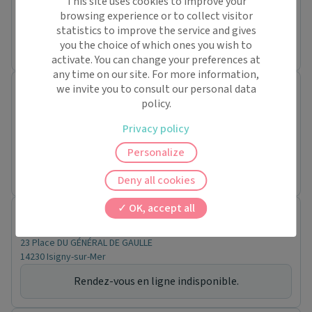
This site uses cookies to improve your
Conventionné
browsing experience or to collect visitor
statistics to improve the service and gives
Prochaine disponibilité le :
you the choice of which ones you wish to
samedi 5 septembre
activate. You can change your preferences at
any time on our site. For more information,
Pont d'Ouilly - Pôle de Santé
we invite you to consult our personal data
policy.
Cabinet paramédical
1 Passage des 2 Porches
Privacy policy
14690 Pont-d'Ouilly
Pédicure-podologue (1)
Personalize
Pas de rendez-vous en ligne pour ce praticien.
Deny all cookies
OK, accept all
MYRIAM PLANCON
Pédicure-podologue
23 Place DU GÉNÉRAL DE GAULLE
14230 Isigny-sur-Mer
Rendez-vous en ligne indisponible.