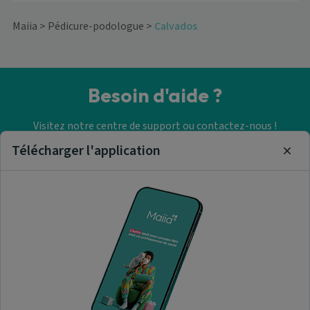
Maiia
>
Pédicure-podologue
>
Calvados
Besoin d'aide ?
Visitez notre centre de support ou contactez-nous !
Télécharger l'application
Clos
Aide & Contact
Trouver un pédicure-
podologue
A propos de nous