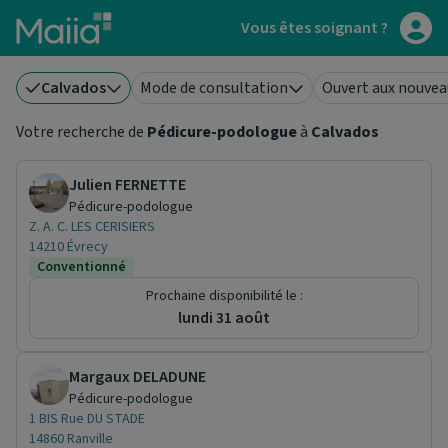
Aller au contenu principal
Vous êtes soignant ?
Calvados
Mode de consultation
Ouvert aux nouvea
Votre recherche de
Pédicure-podologue
à
Calvados
Julien FERNETTE
Pédicure-podologue
Z. A. C. LES CERISIERS
14210 Évrecy
Conventionné
Prochaine disponibilité le :
lundi 31 août
Margaux DELADUNE
Pédicure-podologue
1 BIS Rue DU STADE
14860 Ranville