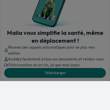
Maiia vous simplifie la santé, même
en déplacement !
Recevez des rappels automatiques pour ne plus rien
oublier.
Accédez facilement à tous vos documents et rendez-vous.
Téléconsultez en un clic, où que vous soyez.
Télécharger
Besoin d'aide ?
Visitez notre centre de support ou contactez-nous !