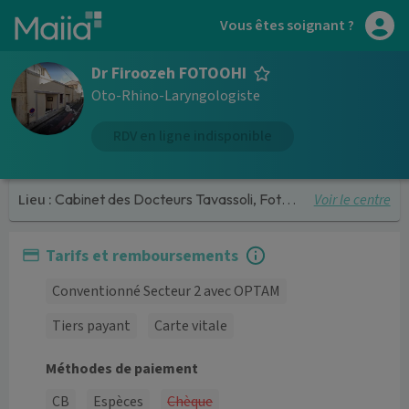
Aller au contenu principal
Vous êtes soignant ?
Dr Firoozeh FOTOOHI
Oto-Rhino-Laryngologiste
RDV en ligne indisponible
Voir le centre
Lieu :
Cabinet des Docteurs Tavassoli, Fotoohi et Demondion
Tarifs et remboursements
Conventionné Secteur 2 avec OPTAM
Tiers payant
Carte vitale
Méthodes de paiement
CB
Espèces
Chèque