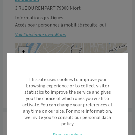
3 RUE DU REMPART 79000 Niort
Informations pratiques
Accès pour personnes à mobilité réduite: oui
Voir l’itinéraire avec Maps
+
−
This site uses cookies to improve your
browsing experience or to collect visitor
statistics to improve the service and gives
you the choice of which ones you wish to
Leaflet
|
©
OpenStreetMap
contributors
activate. You can change your preferences at
any time on our site. For more information,
we invite you to consult our personal data
Informations
policy.
Le docteur Fotoohi vous accueille au 3 Rue du 
Privacy policy