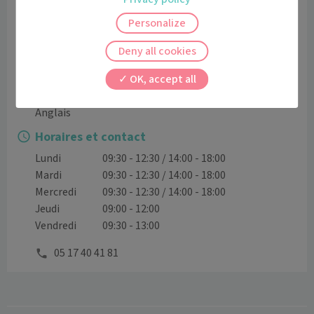
Rempart, 79000 Niort, France.

Personalize
Secrétariat joignable tous les jours (difficultés à nous 
Deny all cookies
joindre à partir de 16h00 et le mercredi après-midi)

OK, accept all
Langues Parlées
Anglais
Horaires et contact
Lundi
09:30 - 12:30 / 14:00 - 18:00
Mardi
09:30 - 12:30 / 14:00 - 18:00
Mercredi
09:30 - 12:30 / 14:00 - 18:00
Jeudi
09:00 - 12:00
Vendredi
09:30 - 13:00
05 17 40 41 81