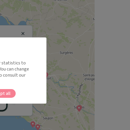
Close
 statistics to
 You can change
o consult our
pt all