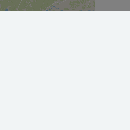
Leaflet
|
©
OpenStreetMap
contributors