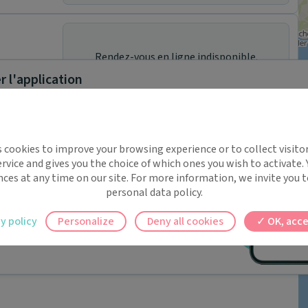
Rendez-vous en ligne indisponible.
 l'application
implifie la santé, même en
s cookies to improve your browsing experience or to collect visitor
t !
rvice and gives you the choice of which ones you wish to activate.
 rappels automatiques pour ne plus rien
nces at any time on our site. For more information, we invite you t
personal data policy.
ilement à tous vos documents et rendez-
y policy
Personalize
Deny all cookies
OK, acce
ez en un clic, où que vous soyez.