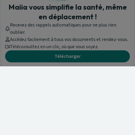
Maiia vous simplifie la santé, même
en déplacement !
Recevez des rappels automatiques pour ne plus rien
oublier.
Accédez facilement à tous vos documents et rendez-vous.
Téléconsultez en un clic, où que vous soyez.
Télécharger
Besoin d'aide ?
Visitez notre centre de support ou contactez-nous !
Aide & Contact
Trouvez un spécialiste