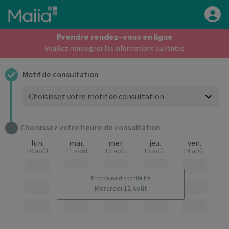
Aller au contenu principal
Prendre rendez-vous en ligne
Veuillez renseigner les informations suivantes
Motif de consultation
Choisissez votre motif de consultation
Choisissez votre heure de consultation
lun.
mar.
mer.
jeu.
ven.
10 août
11 août
12 août
13 août
14 août
Prochaine disponibilité
Mercredi 12 Août