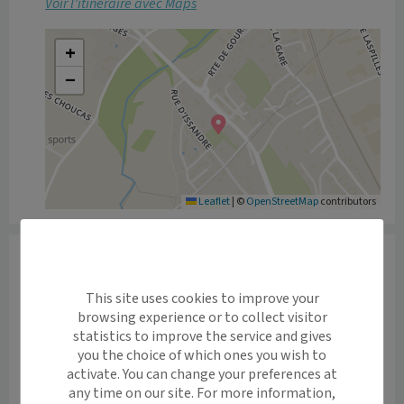
Voir l’itinéraire avec Maps
+
−
Leaflet
|
©
OpenStreetMap
contributors
Informations
De part mon parcours personnel et sportif, j'ai eu 
This site uses cookies to improve your
recours à l'ostéopathie très tôt, et c'est à ces 
browsing experience or to collect visitor
nombreuses occasions que je me suis rendu compte 
statistics to improve the service and gives
des biens faits et de l'efficacité de cette thérapie.

you the choice of which ones you wish to
activate. You can change your preferences at
any time on our site. For more information,
C'est pour cette raison que lorsque j'ai eu à faire mon 