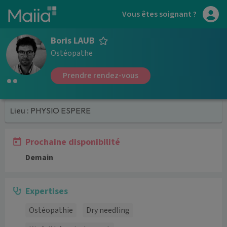
Aller au contenu principal
Vous êtes soignant ?
Boris LAUB
Ostéopathe
Prendre rendez-vous
Lieu :
PHYSIO ESPERE
Prochaine disponibilité
Demain
Expertises
Ostéopathie
Dry needling